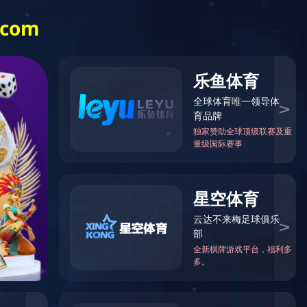
新闻中心
人才招聘
Opel ob（中国）