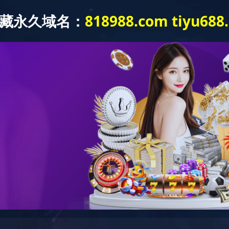
企业简介
产品展示
员工风采
高平台