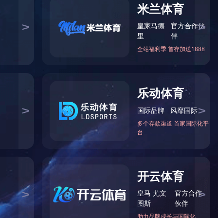
梯子搬运不便，且大大影响检修安全，影响正常工作的
接安装于设备柱上，大大方便检修人员的正常工作展开，